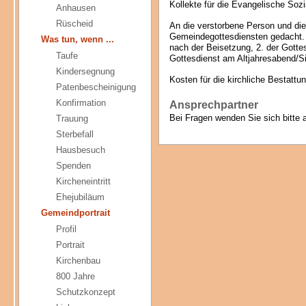
Kollekte für die Evangelische Soz
Anhausen
Rüscheid
An die verstorbene Person und die 
Gemeindegottesdiensten gedacht. 
Was tun, wenn ...
nach der Beisetzung, 2. der Gotte
Taufe
Gottesdienst am Altjahresabend/Si
Kindersegnung
Kosten für die kirchliche Bestattu
Patenbescheinigung
Konfirmation
Ansprechpartner
Bei Fragen wenden Sie sich bitte
Trauung
Sterbefall
Hausbesuch
Spenden
Kircheneintritt
Ehejubiläum
Gemeindportrait
Profil
Portrait
Kirchenbau
800 Jahre
Schutzkonzept