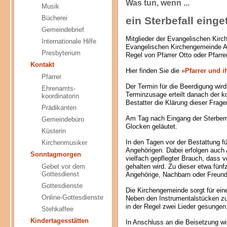
Was tun, wenn ...
Musik
Bücherei
ein Sterbefall einge
Gemeindebrief
Mitglieder der Evangelischen Kir
Internationale Hilfe
Evangelischen Kirchengemeinde An
Presbyterium
Regel von Pfarrer Otto oder Pfarre
Kontakt
Hier finden Sie die
»Pfarrer und i
Pfarrer
Der Termin für die Beerdigung wir
Ehrenamts-
Terminzusage erteilt danach der 
koordinatorin
Bestatter die Klärung dieser Frage
Prädikanten
Am Tag nach Eingang der Sterbem
Gemeindebüro
Glocken geläutet.
Küsterin
In den Tagen vor der Bestattung f
Kirchenmusiker
Angehörigen. Dabei erfolgen auch 
Sonntagmorgen
vielfach gepflegter Brauch, dass
gehalten wird. Zu dieser etwa fün
Gebet vor dem
Gottesdienst
Angehörige, Nachbarn oder Freund
Gottesdienste
Die Kirchengemeinde sorgt für ein
Online-Gottesdienste
Neben den Instrumentalstücken z
in der Regel zwei Lieder gesungen
Stehkaffee
Kindertagesstätten
In Anschluss an die Beisetzung w