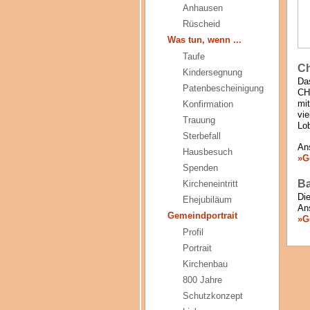
Anhausen
Rüscheid
Was tun, wenn ...
Taufe
C
Kindersegnung
Da
Patenbescheinigung
CH
mi
Konfirmation
vie
Trauung
Lo
Sterbefall
An
Hausbesuch
»G
Spenden
B
Kircheneintritt
Die
Ehejubiläum
Ans
Gemeindportrait
»G
Profil
Portrait
Kirchenbau
800 Jahre
Schutzkonzept