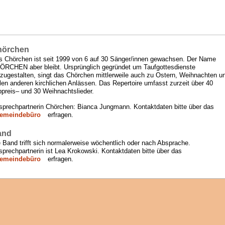
hörchen
s Chörchen ist seit 1999 von 6 auf 30 Sänger/innen gewachsen. Der Name
ÖRCHEN aber bleibt. Ursprünglich gegründet um Taufgottesdienste
tzugestalten, singt das Chörchen mittlerweile auch zu Ostern, Weihnachten u
len anderen kirchlichen Anlässen. Das Repertoire umfasst zurzeit über 40
bpreis– und 30 Weihnachtslieder.
sprechpartnerin Chörchen: Bianca Jungmann. Kontaktdaten bitte über das
emeindebüro
erfragen.
and
 Band trifft sich normalerweise wöchentlich oder nach Absprache.
prechpartnerin ist Lea Krokowski. Kontaktdaten bitte über das
emeindebüro
erfragen.