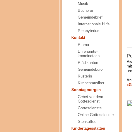
Musik
Bücherei
Gemeindebrief
Internationale Hilfe
Presbyterium
Kontakt
Pfarrer
Ehrenamts-
P
koordinatorin
Vi
Prädikanten
mit
Gemeindebüro
un
Küsterin
An
Kirchenmusiker
»G
Sonntagmorgen
Gebet vor dem
Gottesdienst
Gottesdienste
Online-Gottesdienste
Stehkaffee
Kindertagesstätten