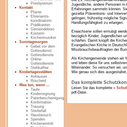
Presbyterium
Jugendliche, andere Personen in
Kontakt
Erfahrungen sammeln können. Sie
Pfarrer
gezielte Präventions- und Interve
Ehrenamts-
gelingen, frühzeitig mögliche Sig
koordinatorin
Handlungsfähigkeit zu erlangen.
Prädikanten
Gemeindebüro
Erwachsene sollen ermutigt werde
Küsterin
bezüglich Kinder, Jugendlichen u
Kirchenmusiker
schärfen. Damit knüpft die Kirch
Sonntagmorgen
Evangelischen Kirche in Deutsch
Gebet vor dem
Missbrauchsbeauftragten der Bun
Gottesdienst
Gottesdienste
Als Kirchengemeinde stehen wir f
Online-
und leben diese für uns selbstve
Gottesdienste
Miteinander. So versuchen wir, 
Stehkaffee
Wie genau sich dies ausgestaltet
Kindertagesstätten
Anhausen
Rüscheid
Das komplette Schutzkon
Was tun, wenn ...
Lesen Sie das komplette
» Schut
Taufe
pdf-Datei.
Kindersegnung
Patenbescheinigung
Konfirmation
Trauung
Sterbefall
Hausbesuch
Spenden
Kircheneintritt