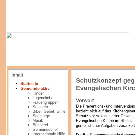
Inhalt
Schutzkonzept gege
Startseite
Evangelischen Ki
Gemeinde aktiv
Kinder
Jugendliche
Vorwort
Frauengruppen
Die Präventions- und Interventio
Senioren
bezieht sich auf das Kirchengese
Bibel, Gebet, Stille
Schutz vor sexualisierter Gewal
Seelsorge
Musik
Evangelischen Kirche im Rheinlan
Bücherei
gemeindlicher Aufgaben verankert
Gemeindebrief
Internationale Hilfe
Die Ev. Kirchengemeinde Anhausen