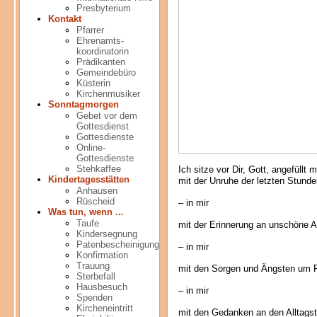
Presbyterium
Kontakt
Pfarrer
Ehrenamts-
koordinatorin
Prädikanten
Gemeindebüro
Küsterin
Kirchenmusiker
Sonntagmorgen
Gebet vor dem
Gottesdienst
Gottesdienste
Online-
Gottesdienste
Stehkaffee
Ich sitze vor Dir, Gott, angefüllt 
Kindertagesstätten
mit der Unruhe der letzten Stund
Anhausen
Rüscheid
– in mir
Was tun, wenn ...
Taufe
mit der Erinnerung an unschöne 
Kindersegnung
Patenbescheinigung
– in mir
Konfirmation
Trauung
mit den Sorgen und Ängsten um F
Sterbefall
Hausbesuch
– in mir
Spenden
Kircheneintritt
mit den Gedanken an den Alltagst